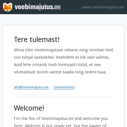
www.veebimajutus.ee
Tere tulemast!
Mina olen Veebimajutuse rebane ning tervitan teid
siin tühjal veebilehel. Veebileht ei ole veel valmis,
kuid lehe omanik teeb hirmsasti tööd, et see
võimalikult kiirelt valmis saada ning teieni tuua.
abi@veebimajutus.ee
Iseteenindus
Welcome!
I'm the fox of Veebimajutus.ee and welcome you
here. Website is not ready yet, but the owner of